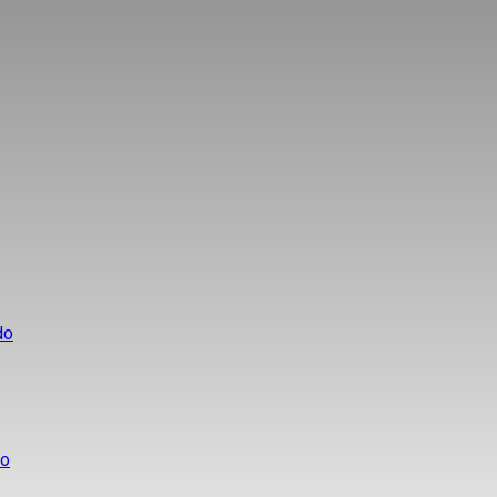
do
do