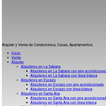
Alquiler y Venta de Condominios, Casas, Apartamentos.
Inicio
Venta
Alquiler
Alquileres en La Sabana
Alquileres en La Sabana con aire acondiciona
Alquileres en La Sabana con línea blanca
Alquileres en Escazú
Alquileres en Escazú con aire acondicionado
Alquileres en Escazú con línea blanca
Alquileres en Santa Ana
Alquileres en Santa Ana con aire acondiciona
Alquileres en Santa Ana con línea blanca