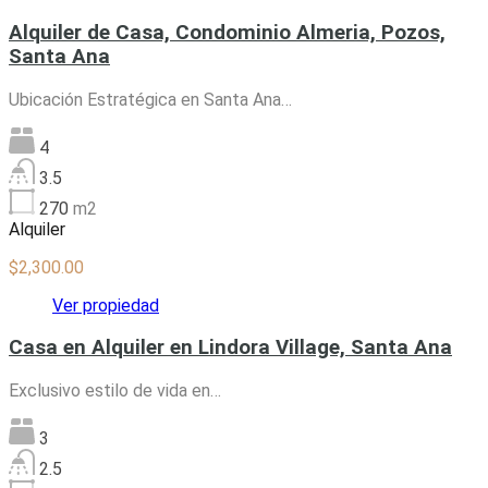
Alquiler de Casa, Condominio Almeria, Pozos,
Santa Ana
Ubicación Estratégica en Santa Ana…
4
3.5
270
m2
Alquiler
$2,300.00
Ver propiedad
Casa en Alquiler en Lindora Village, Santa Ana
Exclusivo estilo de vida en…
3
2.5