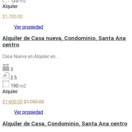
120
m2
Alquiler
$1,700.00
Ver propiedad
Alquiler de Casa nueva, Condominio, Santa Ana
centro
Casa Nueva en Alquiler en…
3
2.5
190
m2
Alquiler
$1,600.00
$1,900.00
Ver propiedad
Alquiler de Casa, Condominio, Santa Ana centro