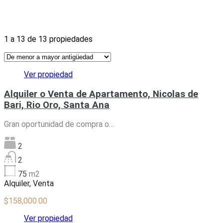
1
a
13
de
13
propiedades
Ver propiedad
Alquiler o Venta de Apartamento, Nicolas de
Bari, Rio Oro, Santa Ana
Gran oportunidad de compra o…
2
2
75
m2
Alquiler, Venta
$158,000.00
Ver propiedad