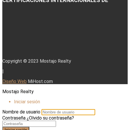
CERTIFICACIONES INTERNACIONALES DE
Copyright © 2023 Mostajo Realty
|
Diseño Web
MiHost.com
Mostajo Realty
Iniciar sesión
Nombre de usuario
Contraseña
¿Olvido su contraseña?
Iniciar sesión