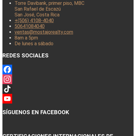
Torre Davibank, primer piso, MBC
San Rafael de Escazú
San José, Costa Rica
+(506) 4108-4040
50641084040
ventas@mostajorealty.com
8am a 5pm
De lunes a sábado
REDES SOCIALES
Facebook
Instagram
TikTok
YouTube
SÍGUENOS EN FACEBOOK
Channel