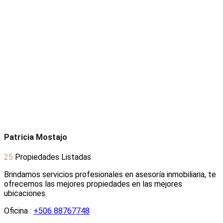
Patricia Mostajo
25
Propiedades Listadas
Brindamos servicios profesionales en asesoría inmobiliaria, te
ofrecemos las mejores propiedades en las mejores
ubicaciones.
Oficina :
+506 88767748