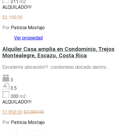
311
m2
ALQUILADO!!!
$2,100.00
Por
Patricia Mostajo
Ver propiedad
Alquiler Casa amplia en Condominio, Trejos
Montealegre, Escazu, Costa Rica
Excelente ubicación!!! condominio ubicado dentro…
3
3.5
300
m2
ALQUILADO!!!
$1,850.00
$2,000.00
Por
Patricia Mostajo