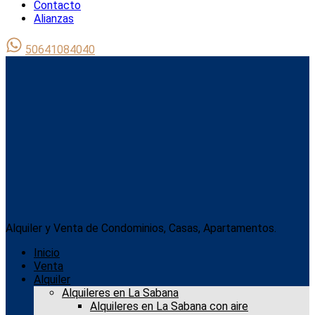
Contacto
Alianzas
50641084040
Alquiler y Venta de Condominios, Casas, Apartamentos.
Inicio
Venta
Alquiler
Alquileres en La Sabana
Alquileres en La Sabana con aire