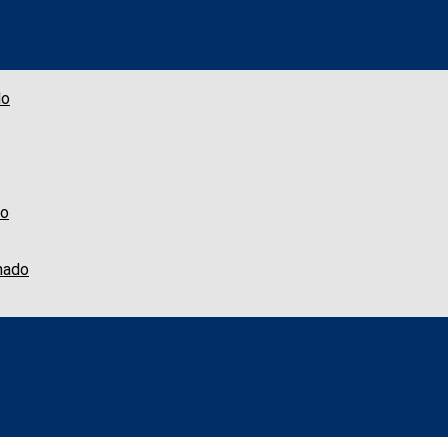
do
do
onado