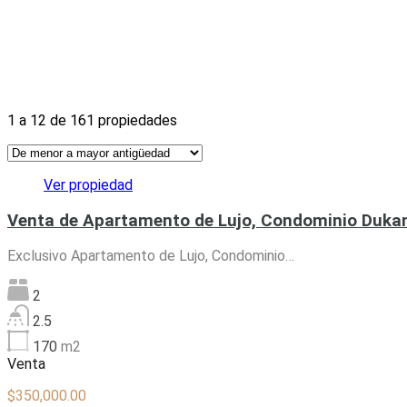
Property
City
1
a
12
de
161
propiedades
Ver propiedad
Venta de Apartamento de Lujo, Condominio Dukan
Exclusivo Apartamento de Lujo, Condominio…
2
2.5
170
m2
Venta
$350,000.00