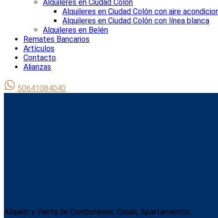
Alquileres en Ciudad Colón
Alquileres en Ciudad Colón con aire acondici
Alquileres en Ciudad Colón con línea blanca
Alquileres en Belén
Remates Bancarios
Artículos
Contacto
Alianzas
50641084040
Alquiler y Venta de Condominios, Casas, Apartamentos.