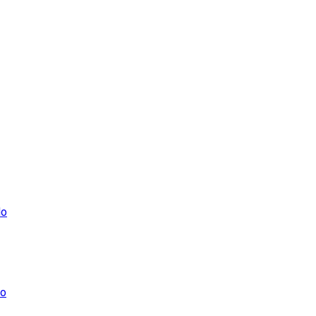
do
do