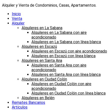
Alquiler y Venta de Condominios, Casas, Apartamentos.
Inicio
Venta
Alquiler
Alquileres en La Sabana
Alquileres en La Sabana con aire
acondicionado
Alquileres en La Sabana con línea blanca
Alquileres en Escazú
Alquileres en Escazú con aire acondicionado
Alquileres en Escazú con línea blanca
Alquileres en Santa Ana
Alquileres en Santa Ana con aire
acondicionado
Alquileres en Santa Ana con línea blanca
Alquileres en Ciudad Colón
Alquileres en Ciudad Colón con aire
acondicionado
Alquileres en Ciudad Colón con línea blanca
Alquileres en Belén
Remates Bancarios
Artículos