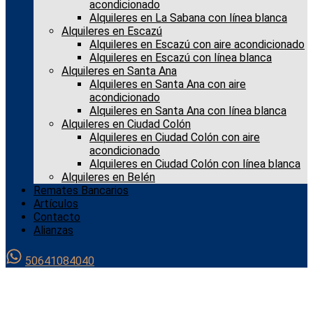
acondicionado
Alquileres en La Sabana con línea blanca
Alquileres en Escazú
Alquileres en Escazú con aire acondicionado
Alquileres en Escazú con línea blanca
Alquileres en Santa Ana
Alquileres en Santa Ana con aire
acondicionado
Alquileres en Santa Ana con línea blanca
Alquileres en Ciudad Colón
Alquileres en Ciudad Colón con aire
acondicionado
Alquileres en Ciudad Colón con línea blanca
Alquileres en Belén
Remates Bancarios
Artículos
Contacto
Alianzas
50641084040
Property
City