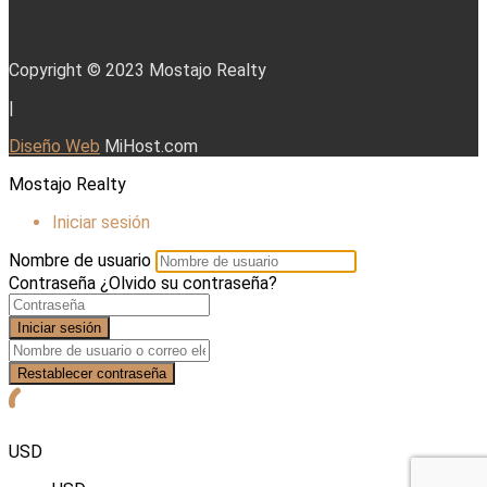
Copyright © 2023 Mostajo Realty
|
Diseño Web
MiHost.com
Mostajo Realty
Iniciar sesión
Nombre de usuario
Contraseña
¿Olvido su contraseña?
Iniciar sesión
Restablecer contraseña
USD