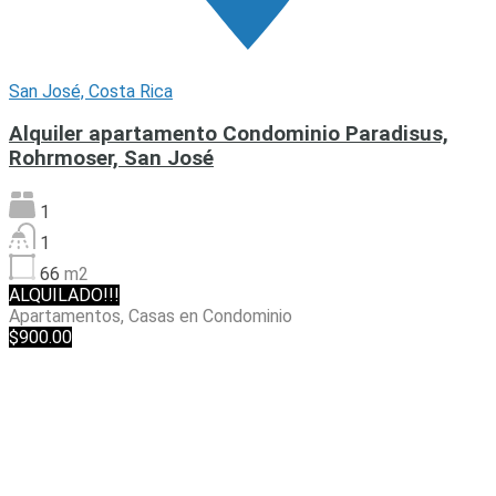
San José, Costa Rica
Alquiler apartamento Condominio Paradisus,
Rohrmoser, San José
1
1
66
m2
ALQUILADO!!!
Apartamentos, Casas en Condominio
$900.00