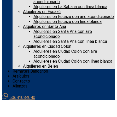
acondicionado
Alquileres en La Sabana con línea blanca
Alquileres en Escazú
Alquileres en Escazú con aire acondicionado
Alquileres en Escazú con línea blanca
Alquileres en Santa Ana
Alquileres en Santa Ana con aire
acondicionado
Alquileres en Santa Ana con línea blanca
Alquileres en Ciudad Colón
Alquileres en Ciudad Colón con aire
acondicionado
Alquileres en Ciudad Colón con línea blanca
Alquileres en Belén
Remates Bancarios
Artículos
Contacto
Alianzas
50641084040
Property
City