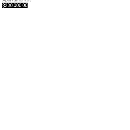
$230,000.00