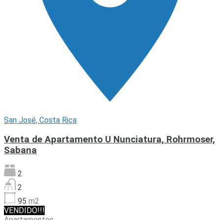
San José, Costa Rica
Venta de Apartamento U Nunciatura, Rohrmoser,
Sabana
2
2
95
m2
VENDIDO!!!
Apartamentos