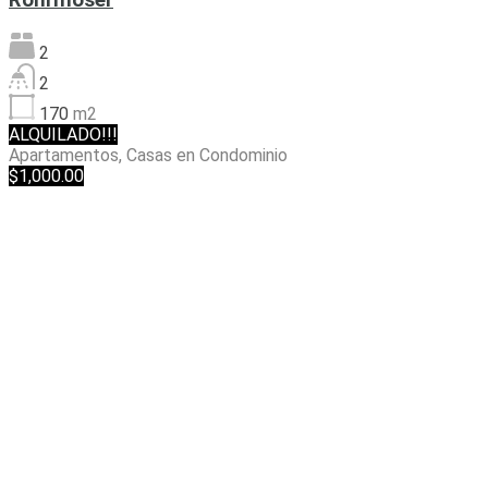
Rohrmoser
2
2
170
m2
ALQUILADO!!!
Apartamentos, Casas en Condominio
$1,000.00