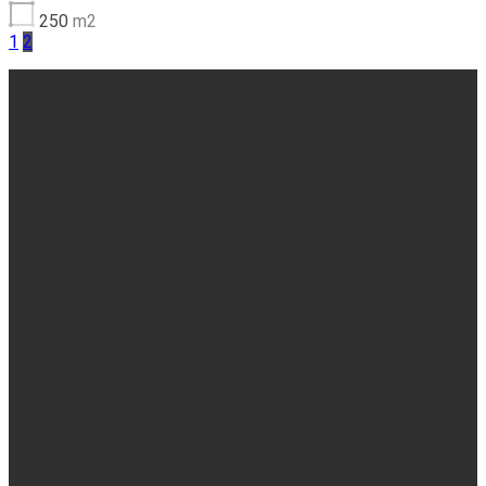
250
m2
1
2