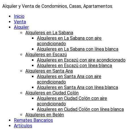
Alquiler y Venta de Condominios, Casas, Apartamentos.
Inicio
Venta
Alquiler
Alquileres en La Sabana
Alquileres en La Sabana con aire
acondicionado
Alquileres en La Sabana con línea blanca
Alquileres en Escazú
Alquileres en Escazú con aire acondicionado
Alquileres en Escazú con línea blanca
Alquileres en Santa Ana
Alquileres en Santa Ana con aire
acondicionado
Alquileres en Santa Ana con línea blanca
Alquileres en Ciudad Colón
Alquileres en Ciudad Colón con aire
acondicionado
Alquileres en Ciudad Colón con línea blanca
Alquileres en Belén
Remates Bancarios
Artículos