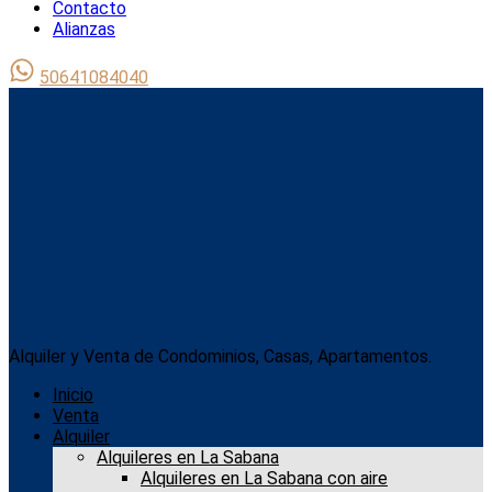
Contacto
Alianzas
50641084040
Alquiler y Venta de Condominios, Casas, Apartamentos.
Inicio
Venta
Alquiler
Alquileres en La Sabana
Alquileres en La Sabana con aire