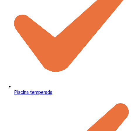
Piscina temperada