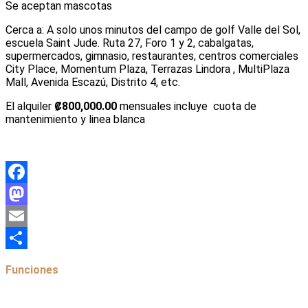
Se aceptan mascotas
Cerca a: A solo unos minutos del campo de golf Valle del Sol,
escuela Saint Jude. Ruta 27, Foro 1 y 2, cabalgatas,
supermercados, gimnasio, restaurantes, centros comerciales
City Place, Momentum Plaza, Terrazas Lindora , MultiPlaza
Mall, Avenida Escazú, Distrito 4, etc.
El alquiler
₡800,000.00
mensuales incluye cuota de
mantenimiento y linea blanca
Facebook
Mastodon
Email
Compartir
Funciones