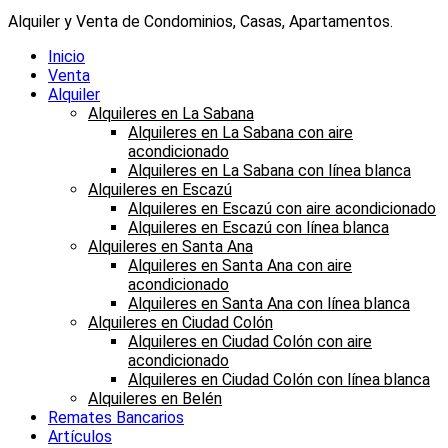
Alquiler y Venta de Condominios, Casas, Apartamentos.
Inicio
Venta
Alquiler
Alquileres en La Sabana
Alquileres en La Sabana con aire
acondicionado
Alquileres en La Sabana con línea blanca
Alquileres en Escazú
Alquileres en Escazú con aire acondicionado
Alquileres en Escazú con línea blanca
Alquileres en Santa Ana
Alquileres en Santa Ana con aire
acondicionado
Alquileres en Santa Ana con línea blanca
Alquileres en Ciudad Colón
Alquileres en Ciudad Colón con aire
acondicionado
Alquileres en Ciudad Colón con línea blanca
Alquileres en Belén
Remates Bancarios
Artículos