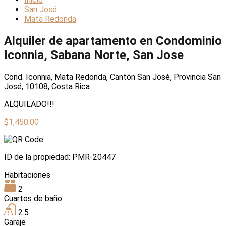
San José
Mata Redonda
Alquiler de apartamento en Condominio
Iconnia, Sabana Norte, San Jose
Cond. Iconnia, Mata Redonda, Cantón San José, Provincia San
José, 10108, Costa Rica
ALQUILADO!!!
$1,450.00
ID de la propiedad: PMR-20447
Habitaciones
2
Cuartos de baño
2.5
Garaje