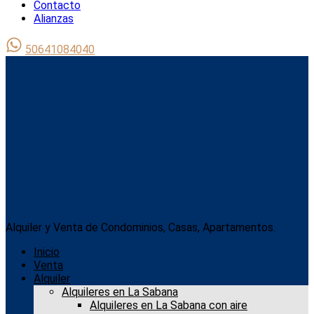
Contacto
Alianzas
50641084040
Alquiler y Venta de Condominios, Casas, Apartamentos.
Inicio
Venta
Alquiler
Alquileres en La Sabana
Alquileres en La Sabana con aire