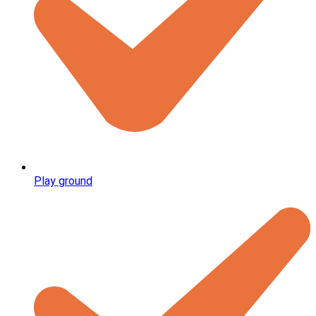
Play ground