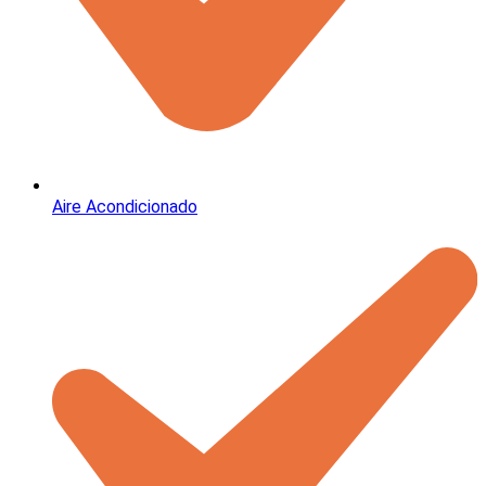
Aire Acondicionado