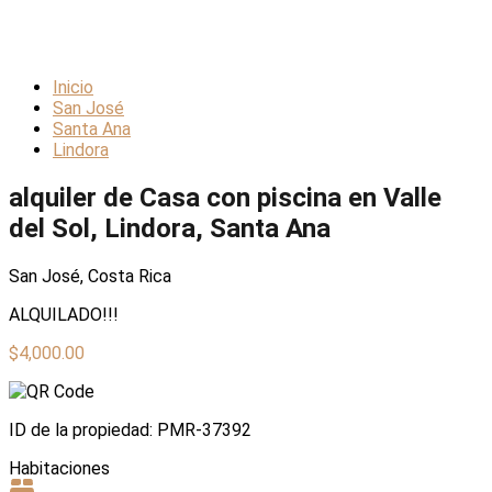
Inicio
San José
Santa Ana
Lindora
alquiler de Casa con piscina en Valle
del Sol, Lindora, Santa Ana
San José, Costa Rica
ALQUILADO!!!
$4,000.00
ID de la propiedad: PMR-37392
Habitaciones