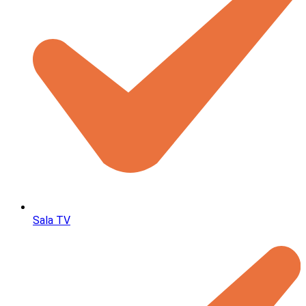
Sala TV