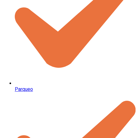
Parqueo