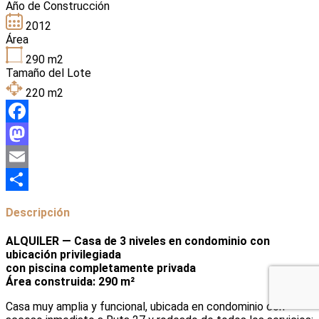
Año de Construcción
2012
Área
290
m2
Tamaño del Lote
220
m2
Facebook
Mastodon
Email
Compartir
Descripción
ALQUILER — Casa de 3 niveles en condominio con
ubicación privilegiada
con piscina completamente privada
Área construida: 290 m²
Casa muy amplia y funcional, ubicada en condominio con