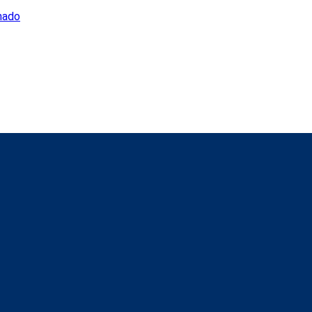
onado