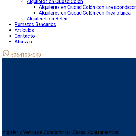
Alquileres en Ciudad Colón
Alquileres en Ciudad Colón con aire acondici
Alquileres en Ciudad Colón con línea blanca
Alquileres en Belén
Remates Bancarios
Artículos
Contacto
Alianzas
50641084040
Alquiler y Venta de Condominios, Casas, Apartamentos.