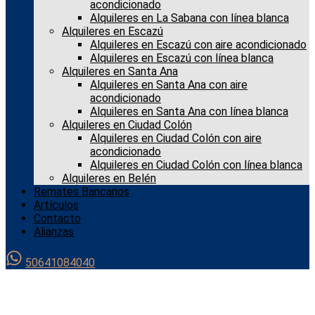
acondicionado
Alquileres en La Sabana con línea blanca
Alquileres en Escazú
Alquileres en Escazú con aire acondicionado
Alquileres en Escazú con línea blanca
Alquileres en Santa Ana
Alquileres en Santa Ana con aire
acondicionado
Alquileres en Santa Ana con línea blanca
Alquileres en Ciudad Colón
Alquileres en Ciudad Colón con aire
acondicionado
Alquileres en Ciudad Colón con línea blanca
Alquileres en Belén
Remates Bancarios
Artículos
Contacto
Alianzas
50641084040