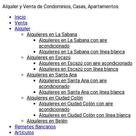
Alquiler y Venta de Condominios, Casas, Apartamentos.
Inicio
Venta
Alquiler
Alquileres en La Sabana
Alquileres en La Sabana con aire
acondicionado
Alquileres en La Sabana con línea blanca
Alquileres en Escazú
Alquileres en Escazú con aire acondicionado
Alquileres en Escazú con línea blanca
Alquileres en Santa Ana
Alquileres en Santa Ana con aire
acondicionado
Alquileres en Santa Ana con línea blanca
Alquileres en Ciudad Colón
Alquileres en Ciudad Colón con aire
acondicionado
Alquileres en Ciudad Colón con línea blanca
Alquileres en Belén
Remates Bancarios
Artículos