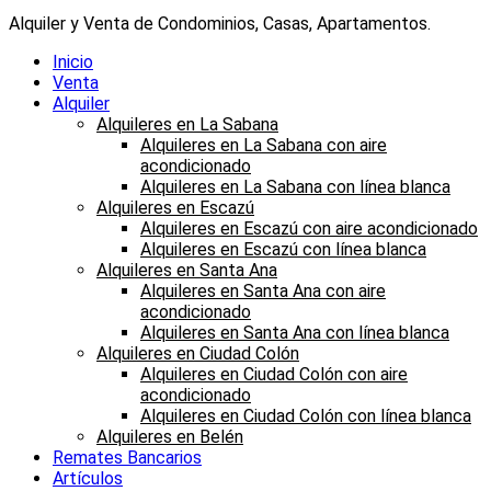
Alquiler y Venta de Condominios, Casas, Apartamentos.
Inicio
Venta
Alquiler
Alquileres en La Sabana
Alquileres en La Sabana con aire
acondicionado
Alquileres en La Sabana con línea blanca
Alquileres en Escazú
Alquileres en Escazú con aire acondicionado
Alquileres en Escazú con línea blanca
Alquileres en Santa Ana
Alquileres en Santa Ana con aire
acondicionado
Alquileres en Santa Ana con línea blanca
Alquileres en Ciudad Colón
Alquileres en Ciudad Colón con aire
acondicionado
Alquileres en Ciudad Colón con línea blanca
Alquileres en Belén
Remates Bancarios
Artículos