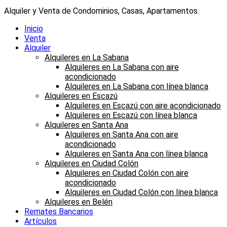
Alquiler y Venta de Condominios, Casas, Apartamentos.
Inicio
Venta
Alquiler
Alquileres en La Sabana
Alquileres en La Sabana con aire
acondicionado
Alquileres en La Sabana con línea blanca
Alquileres en Escazú
Alquileres en Escazú con aire acondicionado
Alquileres en Escazú con línea blanca
Alquileres en Santa Ana
Alquileres en Santa Ana con aire
acondicionado
Alquileres en Santa Ana con línea blanca
Alquileres en Ciudad Colón
Alquileres en Ciudad Colón con aire
acondicionado
Alquileres en Ciudad Colón con línea blanca
Alquileres en Belén
Remates Bancarios
Artículos