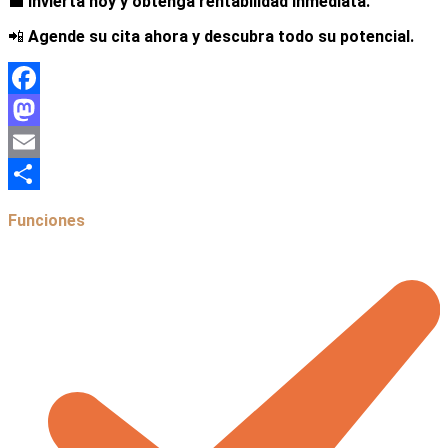
💼
Invierta hoy y obtenga rentabilidad inmediata.
📲
Agende su cita ahora y descubra todo su potencial.
Facebook
Mastodon
Email
Compartir
Funciones