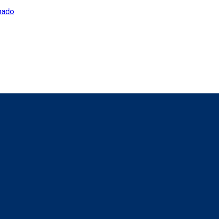
onado