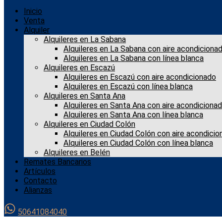
Inicio
Venta
Alquiler
Alquileres en La Sabana
Alquileres en La Sabana con aire acondiciona
Alquileres en La Sabana con línea blanca
Alquileres en Escazú
Alquileres en Escazú con aire acondicionado
Alquileres en Escazú con línea blanca
Alquileres en Santa Ana
Alquileres en Santa Ana con aire acondiciona
Alquileres en Santa Ana con línea blanca
Alquileres en Ciudad Colón
Alquileres en Ciudad Colón con aire acondici
Alquileres en Ciudad Colón con línea blanca
Alquileres en Belén
Remates Bancarios
Artículos
Contacto
Alianzas
50641084040