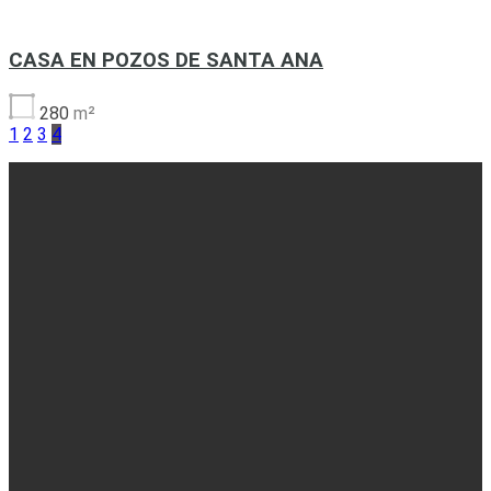
CASA EN POZOS DE SANTA ANA
280
m²
1
2
3
4