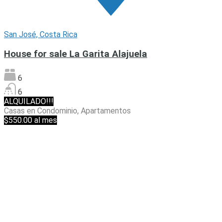
San José, Costa Rica
House for sale La Garita Alajuela
6
6
ALQUILADO!!!
Casas en Condominio, Apartamentos
$550.00 al mes