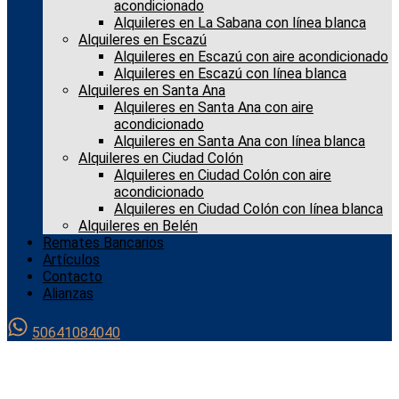
acondicionado
Alquileres en La Sabana con línea blanca
Alquileres en Escazú
Alquileres en Escazú con aire acondicionado
Alquileres en Escazú con línea blanca
Alquileres en Santa Ana
Alquileres en Santa Ana con aire
acondicionado
Alquileres en Santa Ana con línea blanca
Alquileres en Ciudad Colón
Alquileres en Ciudad Colón con aire
acondicionado
Alquileres en Ciudad Colón con línea blanca
Alquileres en Belén
Remates Bancarios
Artículos
Contacto
Alianzas
50641084040
Property
City