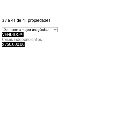
37
a
41
de
41
propiedades
VENDIDO!!!
Casas independientes
$750,000.00