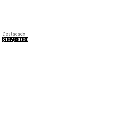
Destacado
$107,000.00