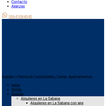
Contacto
Alianzas
50641084040
Alquiler y Venta de Condominios, Casas, Apartamentos.
Inicio
Venta
Alquiler
Alquileres en La Sabana
Alquileres en La Sabana con aire