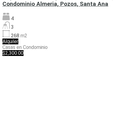
Condominio Almeria, Pozos, Santa Ana
4
3
268
m2
Alquiler
Casas en Condominio
$2,300.00