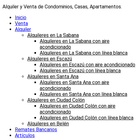
Alquiler y Venta de Condominios, Casas, Apartamentos.
Inicio
Venta
Alquiler
Alquileres en La Sabana
Alquileres en La Sabana con aire
acondicionado
Alquileres en La Sabana con línea blanca
Alquileres en Escazú
Alquileres en Escazú con aire acondicionado
Alquileres en Escazú con línea blanca
Alquileres en Santa Ana
Alquileres en Santa Ana con aire
acondicionado
Alquileres en Santa Ana con línea blanca
Alquileres en Ciudad Colón
Alquileres en Ciudad Colón con aire
acondicionado
Alquileres en Ciudad Colón con línea blanca
Alquileres en Belén
Remates Bancarios
Artículos