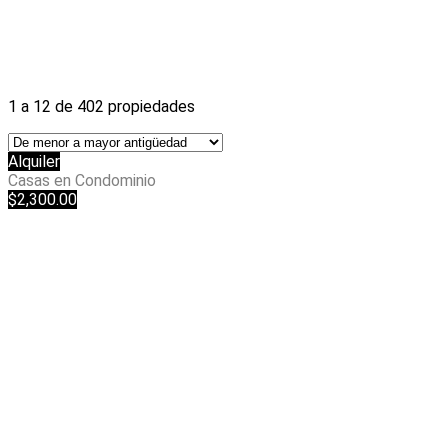
1
a
12
de
402
propiedades
Alquiler
Casas en Condominio
$2,300.00