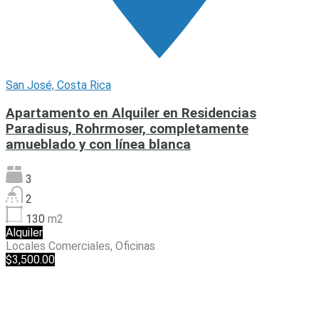
San José, Costa Rica
Apartamento en Alquiler en Residencias
Paradisus, Rohrmoser, completamente
amueblado y con línea blanca
3
2
130
m2
Alquiler
Locales Comerciales, Oficinas
$3,500.00