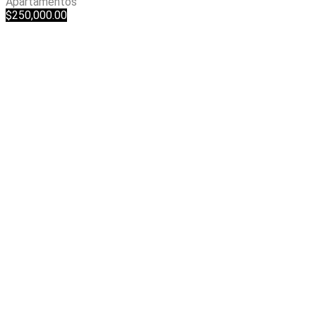
Apartamentos
$250,000.00