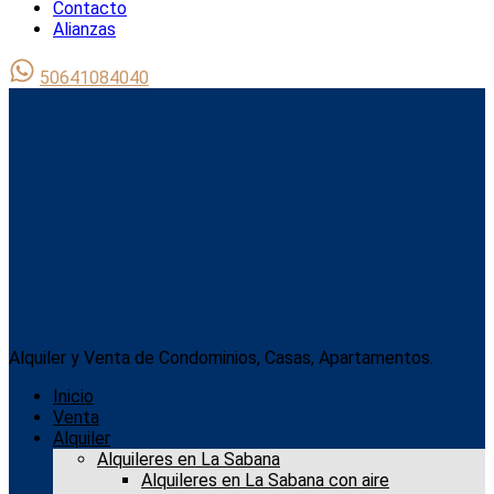
Contacto
Alianzas
50641084040
Alquiler y Venta de Condominios, Casas, Apartamentos.
Inicio
Venta
Alquiler
Alquileres en La Sabana
Alquileres en La Sabana con aire