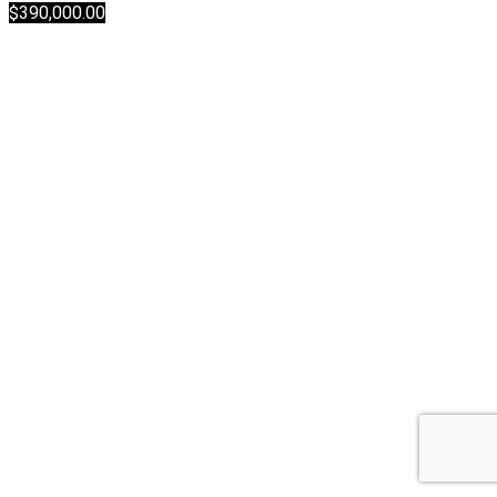
$390,000.00