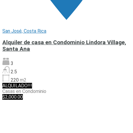
San José, Costa Rica
Alquiler de casa en Condominio Lindora Village,
Santa Ana
3
2.5
220
m2
ALQUILADO!!!
Casas en Condominio
$2,000.00