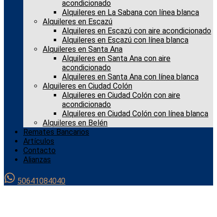
acondicionado
Alquileres en La Sabana con línea blanca
Alquileres en Escazú
Alquileres en Escazú con aire acondicionado
Alquileres en Escazú con línea blanca
Alquileres en Santa Ana
Alquileres en Santa Ana con aire
acondicionado
Alquileres en Santa Ana con línea blanca
Alquileres en Ciudad Colón
Alquileres en Ciudad Colón con aire
acondicionado
Alquileres en Ciudad Colón con línea blanca
Alquileres en Belén
Remates Bancarios
Artículos
Contacto
Alianzas
50641084040
Property
Feature