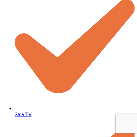
Sala TV