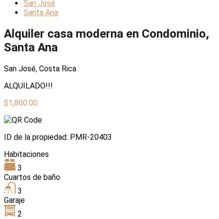
San José
Santa Ana
Alquiler casa moderna en Condominio,
Santa Ana
San José, Costa Rica
ALQUILADO!!!
$1,800.00
ID de la propiedad: PMR-20403
Habitaciones
3
Cuartos de baño
3
Garaje
2