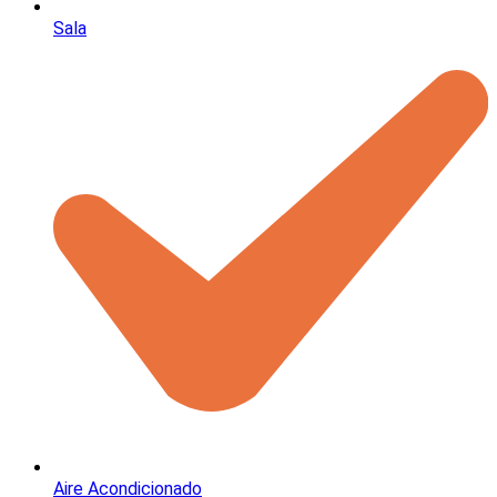
Sala
Aire Acondicionado