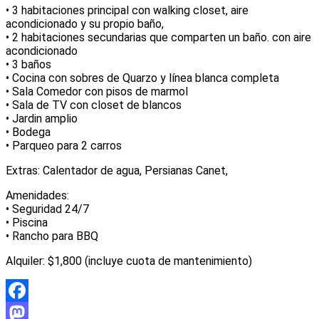
• 3 habitaciones principal con walking closet, aire
acondicionado y su propio baño,
• 2 habitaciones secundarias que comparten un baño. con aire
acondicionado
• 3 baños
• Cocina con sobres de Quarzo y línea blanca completa
• Sala Comedor con pisos de marmol
• Sala de TV con closet de blancos
• Jardin amplio
• Bodega
• Parqueo para 2 carros
Extras: Calentador de agua, Persianas Canet,
Amenidades:
• Seguridad 24/7
• Piscina
• Rancho para BBQ
Alquiler: $1,800 (incluye cuota de mantenimiento)
Facebook