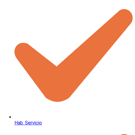
Hab. Servicio