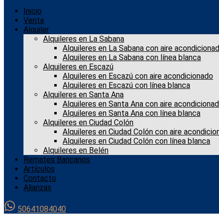
Inicio
Venta
Alquiler
Alquileres en La Sabana
Alquileres en La Sabana con aire acondiciona
Alquileres en La Sabana con línea blanca
Alquileres en Escazú
Alquileres en Escazú con aire acondicionado
Alquileres en Escazú con línea blanca
Alquileres en Santa Ana
Alquileres en Santa Ana con aire acondiciona
Alquileres en Santa Ana con línea blanca
Alquileres en Ciudad Colón
Alquileres en Ciudad Colón con aire acondici
Alquileres en Ciudad Colón con línea blanca
Alquileres en Belén
Remates Bancarios
Artículos
Contacto
Alianzas
50641084040