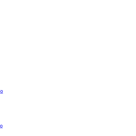
do
do