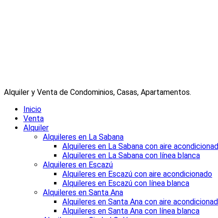
Alquiler y Venta de Condominios, Casas, Apartamentos.
Inicio
Venta
Alquiler
Alquileres en La Sabana
Alquileres en La Sabana con aire acondiciona
Alquileres en La Sabana con línea blanca
Alquileres en Escazú
Alquileres en Escazú con aire acondicionado
Alquileres en Escazú con línea blanca
Alquileres en Santa Ana
Alquileres en Santa Ana con aire acondiciona
Alquileres en Santa Ana con línea blanca