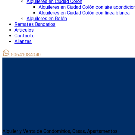
Alquileres en Ciudad Colón
Alquileres en Ciudad Colón con aire acondici
Alquileres en Ciudad Colón con línea blanca
Alquileres en Belén
Remates Bancarios
Artículos
Contacto
Alianzas
50641084040
Alquiler y Venta de Condominios, Casas, Apartamentos.