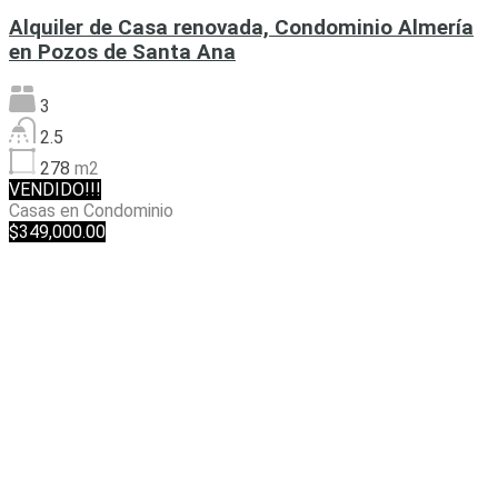
Alquiler de Casa renovada, Condominio Almería
en Pozos de Santa Ana
3
2.5
278
m2
VENDIDO!!!
Casas en Condominio
$349,000.00