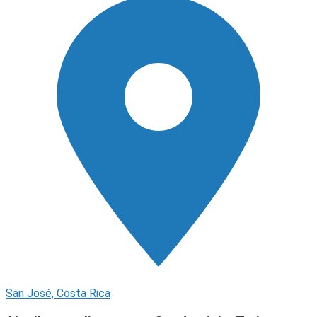
San José, Costa Rica