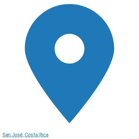
San José, Costa Rica