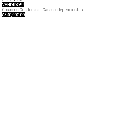
VENDIDO!!!
Casas en Condominio, Casas independientes
$340,000.00