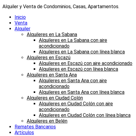
Alquiler y Venta de Condominios, Casas, Apartamentos.
Inicio
Venta
Alquiler
Alquileres en La Sabana
Alquileres en La Sabana con aire
acondicionado
Alquileres en La Sabana con línea blanca
Alquileres en Escazú
Alquileres en Escazú con aire acondicionado
Alquileres en Escazú con línea blanca
Alquileres en Santa Ana
Alquileres en Santa Ana con aire
acondicionado
Alquileres en Santa Ana con línea blanca
Alquileres en Ciudad Colón
Alquileres en Ciudad Colón con aire
acondicionado
Alquileres en Ciudad Colón con línea blanca
Alquileres en Belén
Remates Bancarios
Artículos